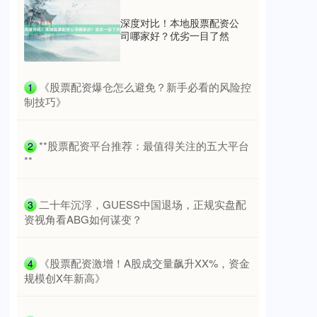
深度对比！本地股票配资公
司哪家好？优劣一目了然
国债指数
229.59
-0.00
0.00%
​《股票配资爆仓怎么避免？新手必看的风险控
1
制技巧》
​**股票配资平台推荐：最值得关注的五大平台
2
**
期指IC0
7730.00
-1.00
-0.01%
​二十年沉浮，GUESS中国退场，正规实盘配
3
资视角看ABG如何谋变？
​《股票配资激增！A股成交量飙升XX%，资金
4
规模创X年新高》