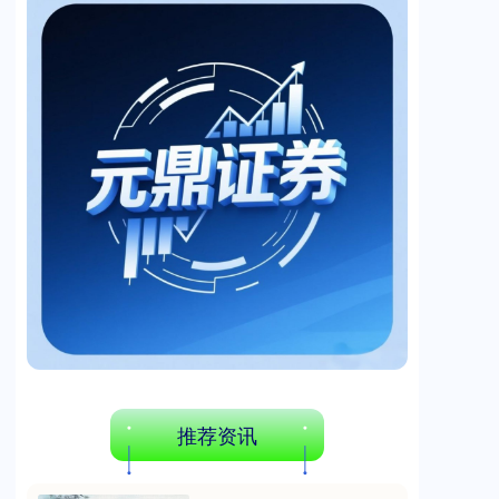
创业板指
3515.56
-19.58
-0.55%
基金指数
7229.80
-1.63
-0.02%
推荐资讯