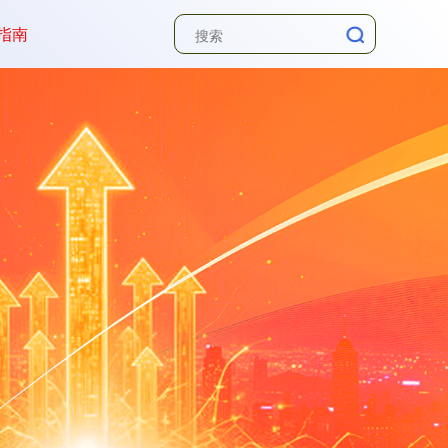
指南
深证成指
14110.12
-34.08
-0.24%
沪深300
4651.31
-6.85
-0.15%