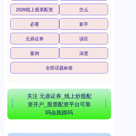
2026线上股票配资
怎么
必看
新手
元鼎证券
误区
沪深300
4651.31
-6.85
-0.15%
案例
深度
全部话题标签
关注 元鼎证券_线上炒股配
资开户_股票配资平台可靠
北证50
1122.88
+3.42
+0.30%
吗会跑路吗