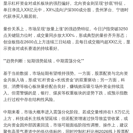
显示杠杆资金对成长板块的强烈偏好。北向资金则呈现“抄底”特征，
单日净流入XX亿元中，XX%流向沪深300成分股，贵州茅台、宁德时
代获净买入额居前。
量价关系上，市场呈现“放量上涨”的强趋势特征。今日沪指突破3250
点关键阻力位时，成交量同步放大XX%，形成典型的量价齐升形态；
创业板指在2600点上方连续三日站稳，且每日成交额均超XX亿元，显
示资金对成长赛道的持续看好。
**趋势判断：短期强势延续，中期震荡分化**
基于当前数据，市场短期有望维持强势。一方面，股票配资与北向资
金共振入场，形成“杠杆资金+长线资金”的双重驱动；另一方面，科
技、消费等核心板块量价配合良好，赚钱效应吸引场外资金持续流
入。但需警惕的是，银行、煤炭等权重板块的逆势下跌，或预示指数
上行过程中存在结构性风险。
中期来看，市场大概率进入震荡分化阶段。若成交量维持在1.5万亿元
上方，科技成长主线有望延续；但若配资增速过快导致监管收紧，或
北向资金因外部因素回流，市场可能面临阶段性调整。操作上，建议
聚焦高景气赛道中的低估值标的，同时控制杠杆比例2026线上股票配