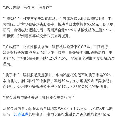
**板块表现：分化与共振并存**
**涨幅榜**：科技与消费双轮驱动。半导体板块以5.2%涨幅领涨，中
芯国际、北方华创等龙头股涨停，板块单日成交额超XX亿元，创历史
新高；白酒板块紧随其后，贵州茅台涨3.5%带动板块整体上涨4.1%，
五粮液、泸州老窖等成交活跃度显著提升。
**跌幅榜**：防御性板块承压。银行板块逆势下跌0.7%，工商银行、
建设银行等权重股资金流出明显；煤炭、钢铁等周期股跌幅居前，中
国神华、宝钢股份分别下跌1.2%和1.5%，显示资金对顺周期板块态度
谨慎。
**换手率**：题材股活跃度飙升。华为鸿蒙概念股平均换手率达XX%，
常山北明、润和软件等个股换手率超30%，显示短线资金博弈激烈；
而银行、公用事业等板块换手率不足1%，机构资金锁仓特征明显。
**资金流向与量价关系：杠杆资金主导行情**
从资金流向看，融资余额单日增加XX亿元至1.6万亿元，创XX年以来
新高，
元鼎证券
其中电子、电力设备行业融资净买入额均超XX亿元，