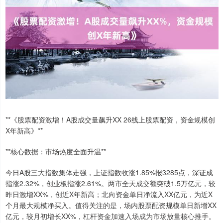
**《股票配资激增！A股成交量飙升XX 26线上股票配资，资金规模创
X年新高》**
**核心数据：市场热度全面升温**
今日A股三大指数集体走强，上证指数收涨1.85%报3285点，深证成
指涨2.32%，创业板指涨2.61%。两市全天成交额突破1.5万亿元，较
昨日激增XX%，创近X年新高；北向资金单日净流入XX亿元，为近X
个月最大规模净买入。值得关注的是，场内股票配资规模单日新增XX
亿元，较月初增长XX%，杠杆资金加速入场成为市场放量核心推手。