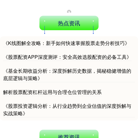
热点资讯
《K线图解全攻略：新手如何快速掌握股票走势分析技巧》
深证成指
14311.01
+200.89
+1.42%
《股票配资APP深度测评：安全高效选股配资的必备工具》
《基金长期收益分析：深度拆解历史数据，揭秘稳健增值的
底层逻辑与策略》
解析股票配资杠杆运用与合理仓位管理的关系
《股票投资逻辑分析：从行业趋势到企业估值的深度拆解与
实战策略》
沪深300
4694.44
+43.13
+0.93%
推荐资讯