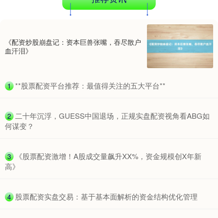
《配资炒股崩盘记：资本巨兽张嘴，吞尽散户
血汗泪》
北证50
1134.24
+11.37
+1.01%
​**股票配资平台推荐：最值得关注的五大平台**
1
​二十年沉浮，GUESS中国退场，正规实盘配资视角看ABG如
2
何谋变？
​《股票配资激增！A股成交量飙升XX%，资金规模创X年新
3
高》
创业板指
3563.12
+47.56
+1.35%
​股票配资实盘交易：基于基本面解析的资金结构优化管理
4