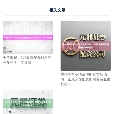
相关文章
沪深300
4694.44
+43.13
+0.93%
干货揭秘：5万股票配资利息究
竟多少？一文读懂！
北证50
1134.24
+11.37
+1.01%
重创美军基地后伊朗宣布新动
向，正规实盘配资如何看待金银
跌势？