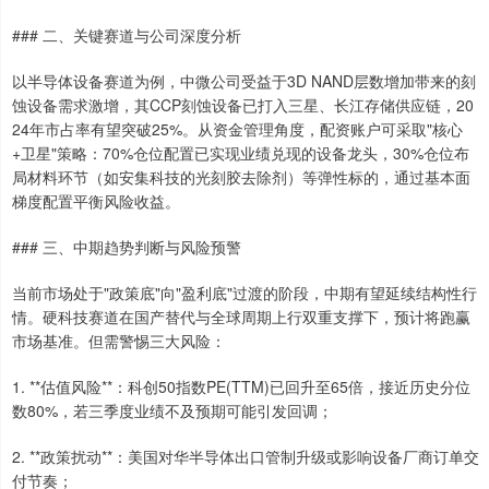
### 二、关键赛道与公司深度分析
以半导体设备赛道为例，中微公司受益于3D NAND层数增加带来的刻
蚀设备需求激增，其CCP刻蚀设备已打入三星、长江存储供应链，20
24年市占率有望突破25%。从资金管理角度，配资账户可采取"核心
+卫星"策略：70%仓位配置已实现业绩兑现的设备龙头，30%仓位布
局材料环节（如安集科技的光刻胶去除剂）等弹性标的，通过基本面
梯度配置平衡风险收益。
### 三、中期趋势判断与风险预警
当前市场处于"政策底"向"盈利底"过渡的阶段，中期有望延续结构性行
情。硬科技赛道在国产替代与全球周期上行双重支撑下，预计将跑赢
市场基准。但需警惕三大风险：
1. **估值风险**：科创50指数PE(TTM)已回升至65倍，接近历史分位
数80%，若三季度业绩不及预期可能引发回调；
2. **政策扰动**：美国对华半导体出口管制升级或影响设备厂商订单交
上证综指
3900.35
+21.92
+0.57%
付节奏；