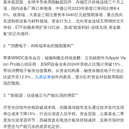
基本面层面，全球半导体周期触底回升，存储芯片价格连续三个月上
涨，国内设备厂商订单饱满，中微公司2023年新签订单同比增长4
0%。政策端，大基金三期注册资本3440亿元超预期落地，重点投向
先进制程设备与材料领域。资金行为上，北向资金连续五周增持北方
华创，ETF份额单周扩张12亿份，形成"政策利好-业绩兑现-资金聚
集"的正向循环。
2. **消费电子：AI终端革命的预期重构**
苹果WWDC发布会后，端侧AI概念持续发酵。立讯精密作为Apple Vis
ion Pro核心供应商，其MR设备业务2024年营收占比预计突破15%，
带动消费电子板块估值重构。从资金结构看，融资余额在电子行业占
比提升至12.5%，
元鼎证券
创年内新高，显示杠杆资金对创新周期的
强烈预期。
3. **新能源：估值修正与产能出清的博弈**
尽管光伏组件价格跌破成本线，但隆基绿能等龙头通过技术迭代实现
单位成本下降15%，行业出清进入后半程。资金层面，公募基金二季
度加仓逆变器环节，而融资盘在电池片板块持续减持，反映市场对技
术壁垒与产能冗余的差异化定价。