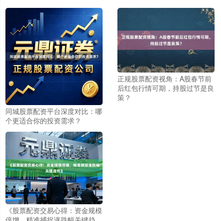
北证50
正规股票配资视角：A股春节前
1122.88
+3.42
+0.30%
后红包行情可期，持股过节是良
策？
同城股票配资平台深度对比：哪
个更适合你的投资需求？
创业板指
3515.56
-19.58
-0.55%
《股票配资交易心得：资金规模
倍增，精准捕捉涨跌幅关键趋