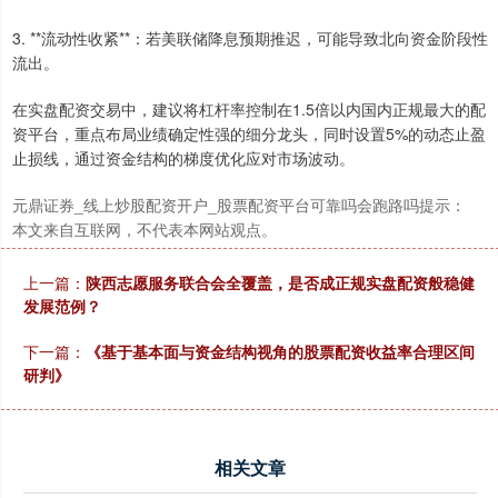
3. **流动性收紧**：若美联储降息预期推迟，可能导致北向资金阶段性
流出。
在实盘配资交易中，建议将杠杆率控制在1.5倍以内国内正规最大的配
资平台，重点布局业绩确定性强的细分龙头，同时设置5%的动态止盈
止损线，通过资金结构的梯度优化应对市场波动。
元鼎证券_线上炒股配资开户_股票配资平台可靠吗会跑路吗提示：
深证成指
14110.12
-34.08
-0.24%
本文来自互联网，不代表本网站观点。
上一篇：
陕西志愿服务联合会全覆盖，是否成正规实盘配资般稳健
发展范例？
下一篇：
《基于基本面与资金结构视角的股票配资收益率合理区间
研判》
沪深300
4651.31
-6.85
-0.15%
相关文章