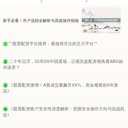
北证50
1122.88
+3.42
+0.30%
新手必看！开户流程全解析与高效操作指南
​**股票配资平台推荐：最值得关注的五大平台**
1
​二十年沉浮，GUESS中国退场，正规实盘配资视角看ABG如
2
创业板指
3515.56
-19.58
-0.55%
何谋变？
​《股票配资激增！A股成交量飙升XX%，资金规模创X年新
3
高》
​《股票配资账户安全性深度解析：把握安全操作方向与实战机
4
会》
基金指数
7229.80
-1.63
-0.02%