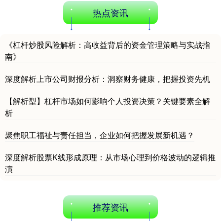
热点资讯
深证成指
14110.12
-34.08
-0.24%
《杠杆炒股风险解析：高收益背后的资金管理策略与实战指
南》
深度解析上市公司财报分析：洞察财务健康，把握投资先机
【解析型】杠杆市场如何影响个人投资决策？关键要素全解
析
沪深300
4651.31
-6.85
-0.15%
聚焦职工福祉与责任担当，企业如何把握发展新机遇？
深度解析股票K线形成原理：从市场心理到价格波动的逻辑推
演
推荐资讯