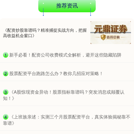
推荐资讯
《配资炒股靠谱吗？精准捕捉实战方向，把握
高收益机会窗口》
北证50
1134.24
+11.37
+1.01%
​新手必看！配资公司收费模式全解析，避开这些隐藏陷阱
1
​股票配资平台跑路怎么办？教你几招应对策略！
2
​《A股惊现资金异动！股票指标靠谱吗？突发消息或颠覆认
3
知！》
创业板指
3563.12
+47.56
+1.35%
​《上班族亲述：实测三个月股票配资平台，真实体验揭秘靠不
4
靠谱》