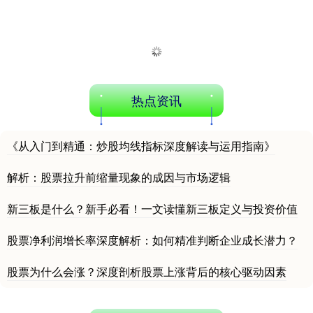
上证综指
3940.04
+39.68
+1.02%
热点资讯
《从入门到精通：炒股均线指标深度解读与运用指南》
深证成指
14311.01
+200.89
+1.42%
解析：股票拉升前缩量现象的成因与市场逻辑
新三板是什么？新手必看！一文读懂新三板定义与投资价值
股票净利润增长率深度解析：如何精准判断企业成长潜力？
股票为什么会涨？深度剖析股票上涨背后的核心驱动因素
沪深300
4694.44
+43.13
+0.93%