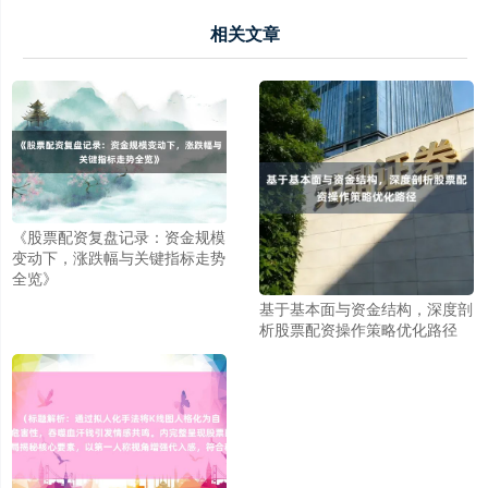
相关文章
沪深300
4694.44
+43.13
+0.93%
《股票配资复盘记录：资金规模
变动下，涨跌幅与关键指标走势
全览》
基于基本面与资金结构，深度剖
析股票配资操作策略优化路径
北证50
1134.24
+11.37
+1.01%