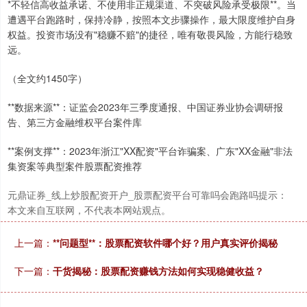
*不轻信高收益承诺、不使用非正规渠道、不突破风险承受极限**。当
遭遇平台跑路时，保持冷静，按照本文步骤操作，最大限度维护自身
权益。投资市场没有"稳赚不赔"的捷径，唯有敬畏风险，方能行稳致
远。
（全文约1450字）
上证综指
3940.04
+39.68
+1.02%
**数据来源**：证监会2023年三季度通报、中国证券业协会调研报
告、第三方金融维权平台案件库
**案例支撑**：2023年浙江"XX配资"平台诈骗案、广东"XX金融"非法
集资案等典型案件股票配资推荐
元鼎证券_线上炒股配资开户_股票配资平台可靠吗会跑路吗提示：
本文来自互联网，不代表本网站观点。
深证成指
14311.01
+200.89
+1.42%
上一篇：
**问题型**：股票配资软件哪个好？用户真实评价揭秘
下一篇：
干货揭秘：股票配资赚钱方法如何实现稳健收益？