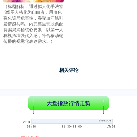
（标题解析：通过拟人化手法将
K线图人格化为自白者，用血色
强化骗局危害性，吞噬血汗钱引
创业板指
3563.12
+47.56
+1.35%
发情感共鸣。内完整呈现股票配
资骗局揭秘核心要素，以第一人
称视角增强代入感，符合移动端
传播的视觉化表达需求。）
相关评论
基金指数
7242.10
+12.30
+0.17%
大盘指数行情走势