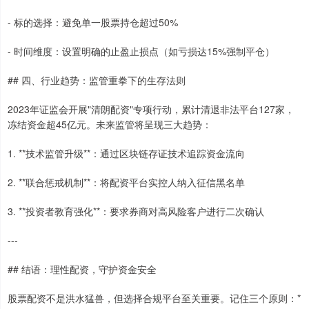
- 标的选择：避免单一股票持仓超过50%
- 时间维度：设置明确的止盈止损点（如亏损达15%强制平仓）
## 四、行业趋势：监管重拳下的生存法则
2023年证监会开展"清朗配资"专项行动，累计清退非法平台127家，
冻结资金超45亿元。未来监管将呈现三大趋势：
1. **技术监管升级**：通过区块链存证技术追踪资金流向
2. **联合惩戒机制**：将配资平台实控人纳入征信黑名单
3. **投资者教育强化**：要求券商对高风险客户进行二次确认
---
## 结语：理性配资，守护资金安全
股票配资不是洪水猛兽，但选择合规平台至关重要。记住三个原则：*