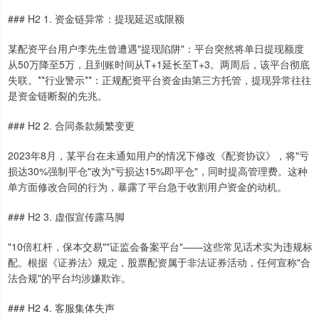
### H2 1. 资金链异常：提现延迟或限额
某配资平台用户李先生曾遭遇"提现陷阱"：平台突然将单日提现额度
从50万降至5万，且到账时间从T+1延长至T+3。两周后，该平台彻底
失联。**行业警示**：正规配资平台资金由第三方托管，提现异常往往
是资金链断裂的先兆。
### H2 2. 合同条款频繁变更
2023年8月，某平台在未通知用户的情况下修改《配资协议》，将"亏
损达30%强制平仓"改为"亏损达15%即平仓"，同时提高管理费。这种
单方面修改合同的行为，暴露了平台急于收割用户资金的动机。
### H2 3. 虚假宣传露马脚
"10倍杠杆，保本交易""证监会备案平台"——这些常见话术实为违规标
配。根据《证券法》规定，股票配资属于非法证券活动，任何宣称"合
法合规"的平台均涉嫌欺诈。
### H2 4. 客服集体失声